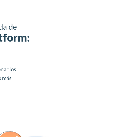
da de
tform:
nar los
o más