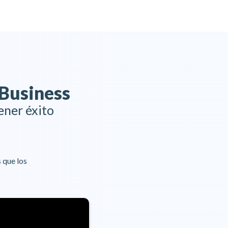
Business
ener éxito
 que los