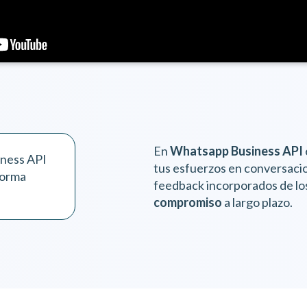
En
Whatsapp Business API
iness API
tus esfuerzos en conversacion
forma
feedback incorporados de los
compromiso
a largo plazo.