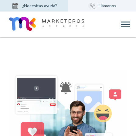
¿Necesitas ayuda?
Llámanos
Contáctanos
(+57) 601 6500069
Soporte Técnico
(+52) 722 428 0075
Envía tu Hoja de Vida
(+34) 917 374 006
(+1) 407 674 0066
(+51) 956 174 087