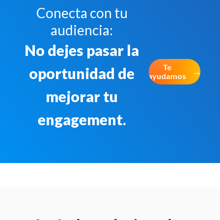
Conecta con tu
audiencia:
No dejes pasar la
Te
oportunidad de
ayudamos
mejorar tu
engagement.