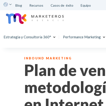
Blog
Recursos
Casos de éxito
Equipo
Estrategia y Consultoría 360°
Performance Marketing
Inicio
>
Blog
>
Inbound Marketing
INBOUND MARKETING
Plan de ven
metodologí
en Internet